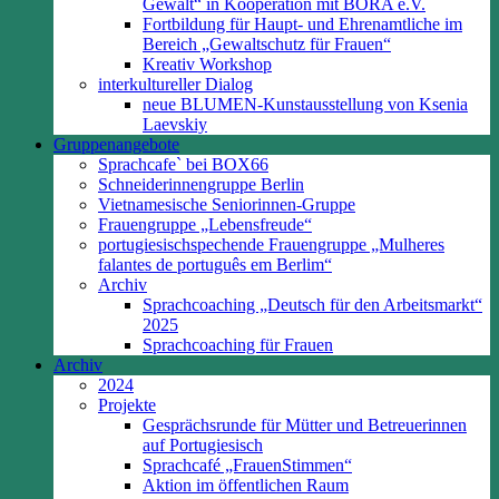
Gewalt“ in Kooperation mit BORA e.V.
Fortbildung für Haupt- und Ehrenamtliche im
Bereich „Gewaltschutz für Frauen“
Kreativ Workshop
interkultureller Dialog
neue BLUMEN-Kunstausstellung von Ksenia
Laevskiy
Gruppenangebote
Sprachcafe` bei BOX66
Schneiderinnengruppe Berlin
Vietnamesische Seniorinnen-Gruppe
Frauengruppe „Lebensfreude“
portugiesischspechende Frauengruppe „Mulheres
falantes de português em Berlim“
Archiv
Sprachcoaching „Deutsch für den Arbeitsmarkt“
2025
Sprachcoaching für Frauen
Archiv
2024
Projekte
Gesprächsrunde für Mütter und Betreuerinnen
auf Portugiesisch
Sprachcafé „FrauenStimmen“
Aktion im öffentlichen Raum