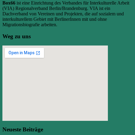
Box66
ist eine Einrichtung des Verbandes für Interkulturelle Arbeit
(VIA) Regionalverband Berlin/Brandenburg. VIA ist ein
Dachverband von Vereinen und Projekten, die auf sozialem und
interkulturellem Gebiet mit BerlinerInnen mit und ohne
Migrationsbiografie arbeiten.
Weg zu uns
knives out 123movies
Neueste Beiträge