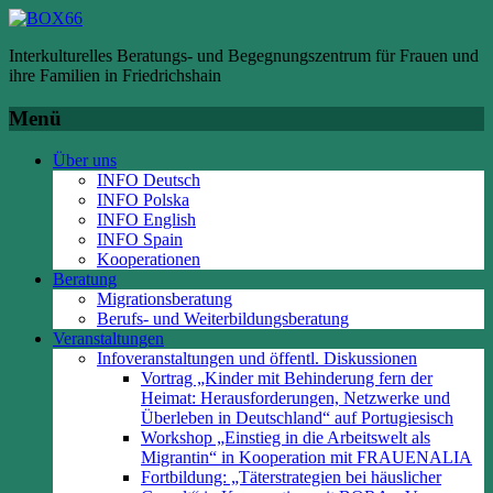
Interkulturelles Beratungs- und Begegnungszentrum für Frauen und
ihre Familien in Friedrichshain
Menü
Über uns
INFO Deutsch
INFO Polska
INFO English
INFO Spain
Kooperationen
Beratung
Migrationsberatung
Berufs- und Weiterbildungsberatung
Veranstaltungen
Infoveranstaltungen und öffentl. Diskussionen
Vortrag „Kinder mit Behinderung fern der
Heimat: Herausforderungen, Netzwerke und
Überleben in Deutschland“ auf Portugiesisch
Workshop „Einstieg in die Arbeitswelt als
Migrantin“ in Kooperation mit FRAUENALIA
Fortbildung: „Täterstrategien bei häuslicher