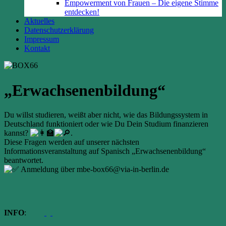
Empowerment von Frauen – Die eigene Stimme
entdecken!
Aktuelles
Datenschutzerklärung
Impressum
Kontakt
„Erwachsenenbildung“
Du willst studieren, weißt aber nicht, wie das Bildungssystem in
Deutschland funktioniert oder wie Du Dein Studium finanzieren
kannst?
.
Diese Fragen werden auf unserer nächsten
Informationsveranstaltung auf Spanisch „Erwachsenenbildung“
beantwortet.
Anmeldung über mbe-box66@via-in-berlin.de
INFO
: